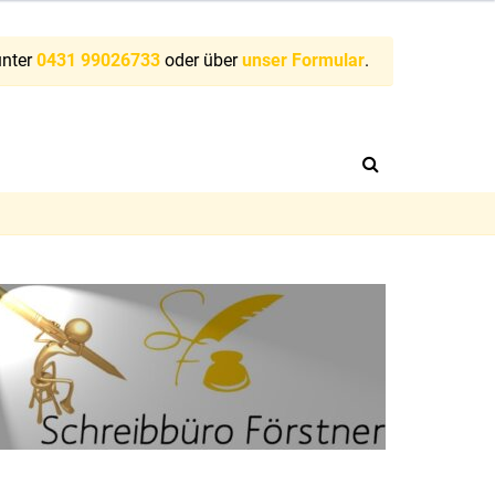
t
unter
0431 99026733
oder über
unser Formular
.
eitragbild