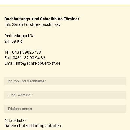
Kontakt
Buchhaltungs- und Schreibbüro Förstner
Inh. Sarah Förstner-Laschinsky
Redderkoppel 9a
24159 Kiel
Tel.: 0431 99026733
Fax: 0431- 32 90 94 32
Email:
info@schreibbuero-sf.de
Rückmeldeformular
Datenschutz
*
Datenschutzerklärung aufrufen