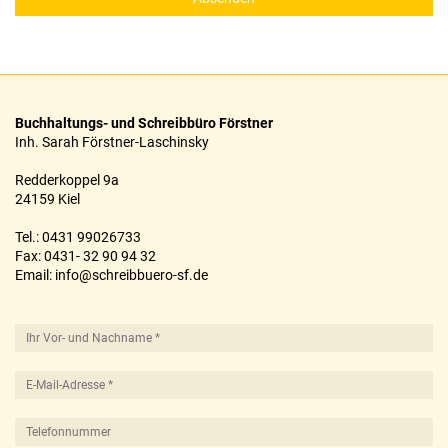
Kontakt
Buchhaltungs- und Schreibbüro Förstner
Inh. Sarah Förstner-Laschinsky
Redderkoppel 9a
24159 Kiel
Tel.: 0431 99026733
Fax: 0431- 32 90 94 32
Email:
info@schreibbuero-sf.de
Rückmeldeformular